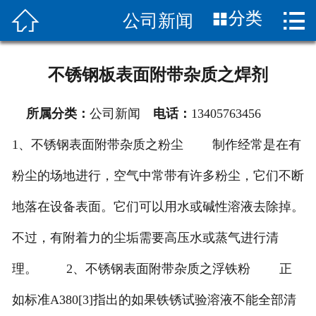


分类
公司新闻
首页

关于我们
不锈钢板表面附带杂质之焊剂
新闻中心
所属分类：
公司新闻
电话：
13405763456
产品展示
1、不锈钢表面附带杂质之粉尘 制作经常是在有
应用案例
粉尘的场地进行，空气中常带有许多粉尘，它们不断
产品知识
地落在设备表面。它们可以用水或碱性溶液去除掉。
合作伙伴
不过，有附着力的尘垢需要高压水或蒸气进行清
理。 2、不锈钢表面附带杂质之浮铁粉 正
销售网络
如标准A380[3]指出的如果铁锈试验溶液不能全部清
联系我们