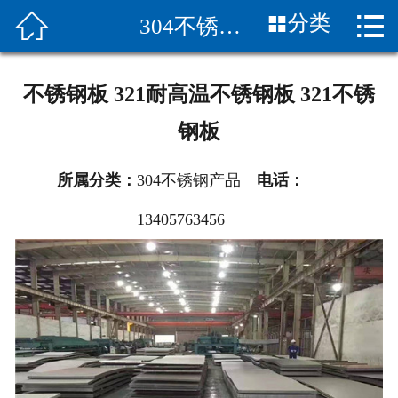


分类
304不锈钢产品
首页

关于我们
不锈钢板 321耐高温不锈钢板 321不锈
新闻中心
钢板
产品展示
所属分类：
304不锈钢产品
电话：
应用案例
13405763456
产品知识
合作伙伴
销售网络
联系我们