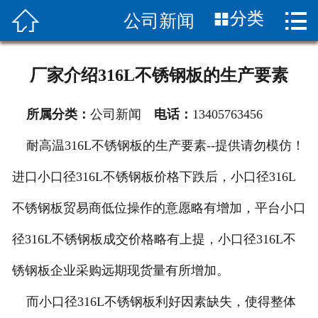


分类
公司新闻
首页

关于我们
厂家介绍316L不锈钢板的生产要素
新闻中心
所属分类：
公司新闻
电话：
13405763456
产品展示
耐高温316L不锈钢板的生产要素--提供请勿模仿！
应用案例
进口小口径316L不锈钢板价格下跌后，小口径316L
产品知识
不锈钢板贸易商低位操作的意愿略有增加，平台小口
合作伙伴
径316L不锈钢板成交价格略有上提，小口径316L不
锈钢板企业采购远期现货量有所增加。
销售网络
而小口径316L不锈钢板利好因素缺失，使得整体
联系我们