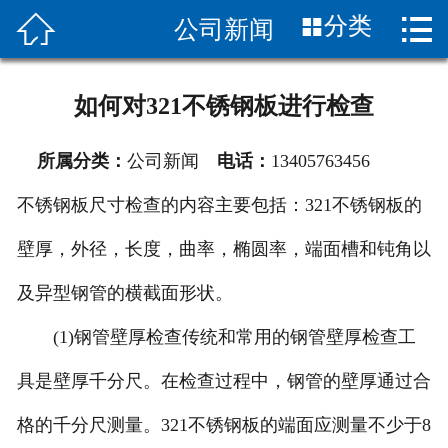


分类
公司新闻
首页

关于我们
如何对321不锈钢板进行检查
新闻中心
所属分类：
公司新闻
电话：
13405763456
产品展示
不锈钢板尺寸检查的内容主要包括：321不锈钢板的
应用案例
壁厚，外径，长度，曲率，椭圆率，端面槽和钝角以
产品知识
及异型钢管的横截面形状。
合作伙伴
(1)钢管壁厚检查传统和常用的钢管壁厚检查工
具是壁厚千分尺。在检查过程中，钢管的壁厚通过合
销售网络
格的千分尺测量。321不锈钢板的端面应测量不少于8
联系我们