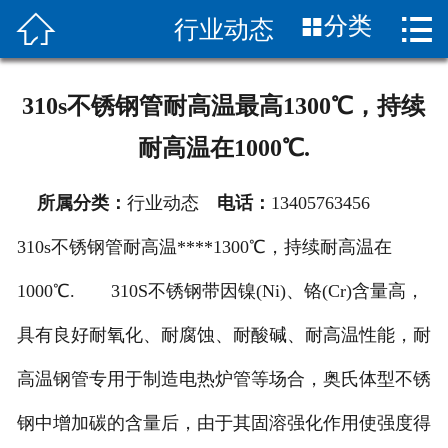


分类
行业动态
首页

关于我们
310s不锈钢管耐高温最高1300℃，持续
新闻中心
耐高温在1000℃.
产品展示
所属分类：
行业动态
电话：
13405763456
应用案例
310s不锈钢管耐高温****1300℃，持续耐高温在
产品知识
1000℃. 310S不锈钢带因镍(Ni)、铬(Cr)含量高，
合作伙伴
具有良好耐氧化、耐腐蚀、耐酸碱、耐高温性能，耐
高温钢管专用于制造电热炉管等场合，奥氏体型不锈
销售网络
钢中增加碳的含量后，由于其固溶强化作用使强度得
联系我们